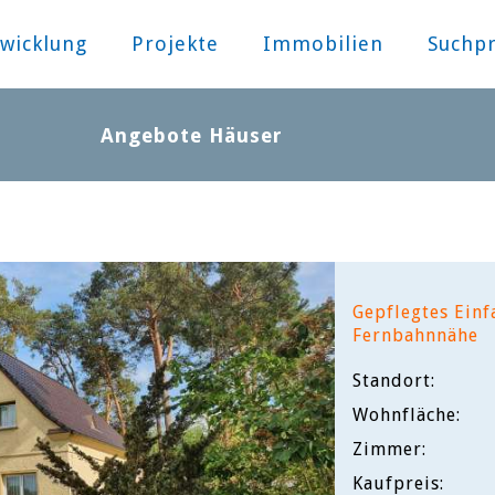
wicklung
Projekte
Immobilien
Suchpr
Angebote Häuser
Gepflegtes Einf
Fernbahnnähe
Standort:
Wohnfläche:
Zimmer:
Kaufpreis: