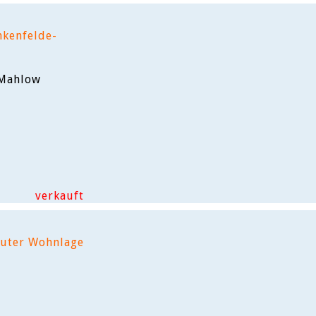
nkenfelde-
-Mahlow
verkauft
guter Wohnlage