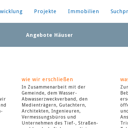
wicklung
Projekte
Immobilien
Suchpr
Angebote Häuser
wie wir erschließen
wa
In Zusammenarbeit mit der
Zu
Gemeinde, dem Wasser-
Be
wir
Abwasserzweckverband, den
ers
and
Medienträgern, Gutachtern,
öff
n-
Architekten, Ingenieuren,
und
Vermessungsbüros und
Ans
Unternehmen des Tief-, Straßen-
Tri