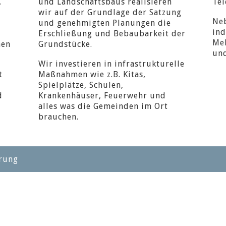
.
und Landschaftsbaus realisieren
Tel
wir auf der Grundlage der Satzung
Ne
und genehmigten Planungen die
in
Erschließung und Bebaubarkeit der
Me
nen
Grundstücke.
un
Wir investieren in infrastrukturelle
t
Maßnahmen wie z.B. Kitas,
Spielplätze, Schulen,
d
Krankenhäuser, Feuerwehr und
alles was die Gemeinden im Ort
brauchen.
ärung